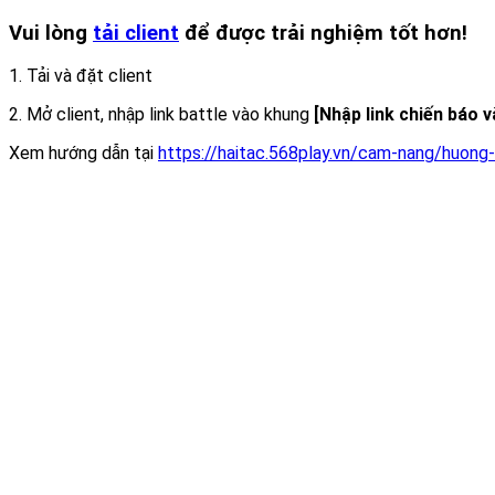
Vui lòng
tải client
để được trải nghiệm tốt hơn!
1. Tải và đặt client
2. Mở client, nhập link battle vào khung
[Nhập link chiến báo 
Xem hướng dẫn tại
https://haitac.568play.vn/cam-nang/huong-