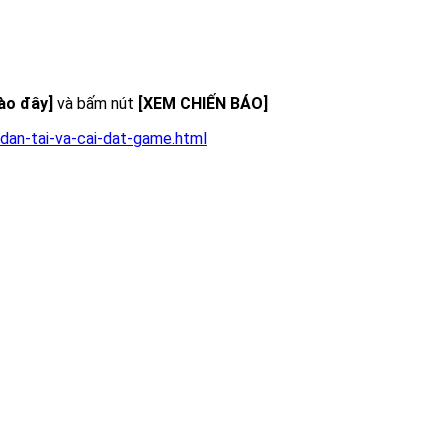
vào đây]
và bấm nút
[XEM CHIẾN BÁO]
dan-tai-va-cai-dat-game.html