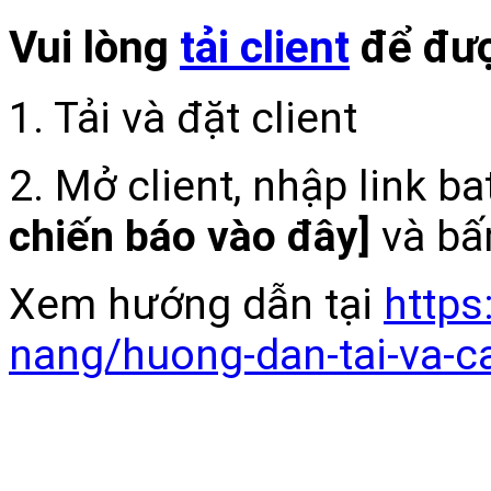
Vui lòng
tải client
để đượ
1. Tải và đặt client
2. Mở client, nhập link b
chiến báo vào đây]
và bấ
Xem hướng dẫn tại
https
nang/huong-dan-tai-va-c