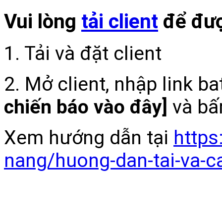
Vui lòng
tải client
để đượ
1. Tải và đặt client
2. Mở client, nhập link b
chiến báo vào đây]
và bấ
Xem hướng dẫn tại
https
nang/huong-dan-tai-va-c