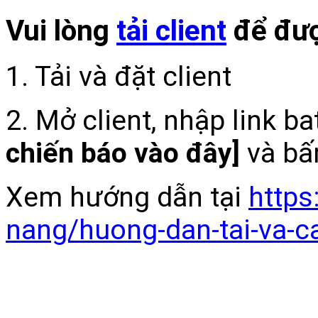
Vui lòng
tải client
để đượ
1. Tải và đặt client
2. Mở client, nhập link b
chiến báo vào đây]
và bấ
Xem hướng dẫn tại
https
nang/huong-dan-tai-va-c