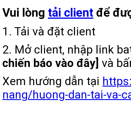
Vui lòng
tải client
để đượ
1. Tải và đặt client
2. Mở client, nhập link b
chiến báo vào đây]
và bấ
Xem hướng dẫn tại
https
nang/huong-dan-tai-va-c